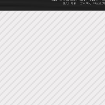
策划 : 叶莉 艺术顾问 : 林兰兰