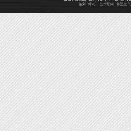
策划 : 叶莉 艺术顾问 : 林兰兰