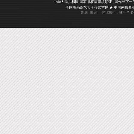
中华人民共和国 国家版权局审核颁证 : 国作登字一2017一A
全国书画综艺大全模式首网 ★ 中国南康专业书画
策划 : 叶莉 艺术顾问 : 林兰兰