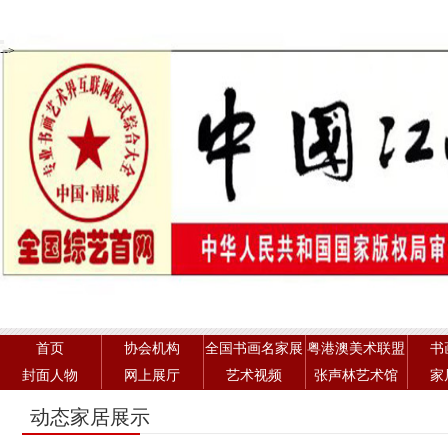
-->
首页
协会机构
全国书画名家展
粤港澳美术联盟
书
封面人物
网上展厅
艺术视频
张声林艺术馆
家
动态家居展示